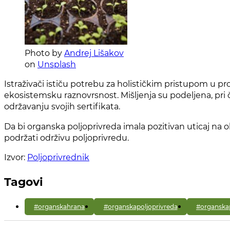
Photo by
Andrej Lišakov
on
Unsplash
Istraživači ističu potrebu za holističkim pristupom u proc
ekosistemsku raznovrsnost. Mišljenja su podeljena, pri 
održavanju svojih sertifikata.
Da bi organska poljoprivreda imala pozitivan uticaj na ok
podržati održivu poljoprivredu.
Izvor:
Poljoprivrednik
Tagovi
#organskahrana
#organskapoljoprivreda
#organska