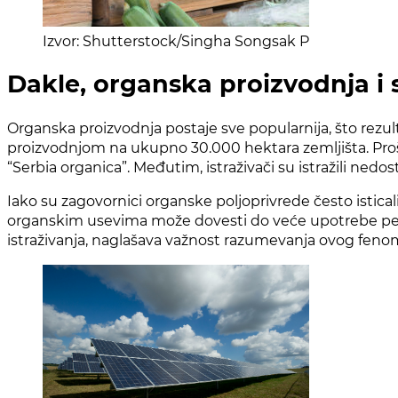
Izvor: Shutterstock/Singha Songsak P
Dakle, organska proizvodnja i 
Organska proizvodnja postaje sve popularnija, što rez
proizvodnjom na ukupno 30.000 hektara zemljišta. Prošl
“Serbia organica”. Međutim, istraživači su istražili ne
Iako su zagovornici organske poljoprivrede često isticali
organskim usevima može dovesti do veće upotrebe pest
istraživanja, naglašava važnost razumevanja ovog feno