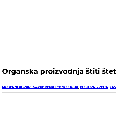
Organska proizvodnja štiti šte
MODERNI AGRAR I SAVREMENA TEHNOLOGIJA
,
POLJOPRIVREDA
,
ZAŠ