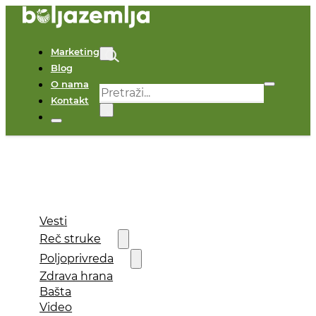
Marketing
Blog
O nama
Pretraga
Kontakt
×
Vesti
Reč struke
Poljoprivreda
Zdrava hrana
Bašta
Video