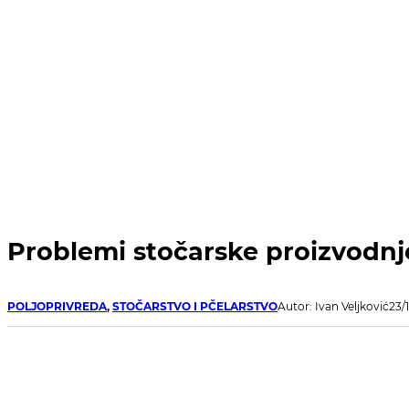
Problemi stočarske proizvodn
POLJOPRIVREDA
,
STOČARSTVO I PČELARSTVO
Autor: Ivan Veljković
23/