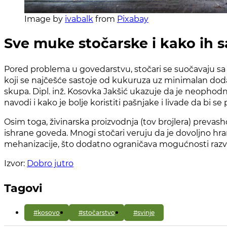
Image by
ivabalk
from
Pixabay
Sve muke stočarske i kako ih s
Pored problema u govedarstvu, stočari se suočavaju sa
koji se najčešće sastoje od kukuruza uz minimalan doda
skupa. Dipl. inž. Kosovka Jakšić ukazuje da je neophodn
navodi i kako je bolje koristiti pašnjake i livade da bi 
Osim toga, živinarska proizvodnja (tov brojlera) prevas
ishrane goveda. Mnogi stočari veruju da je dovoljno hra
mehanizacije, što dodatno ograničava mogućnosti razvo
Izvor:
Dobro jutro
Tagovi
#kosovo
#stočarstvo
#svinje