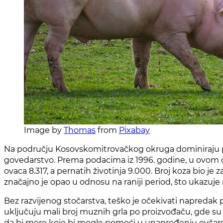
Image by
Thomas
from
Pixabay
Na području Kosovskomitrovačkog okruga dominiraju pašn
govedarstvo. Prema podacima iz 1996. godine, u ovom okr
ovaca 8.317, a pernatih životinja 9.000. Broj koza bio j
značajno je opao u odnosu na raniji period, što ukazuj
Bez razvijenog stočarstva, teško je očekivati napredak 
uključuju mali broj muznih grla po proizvođaču, gde su f
da bi mere koje bi mogle pomoći u unapređenju ovčarske