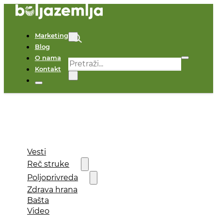
Marketing
Blog
O nama
Pretraga
Kontakt
×
Vesti
Reč struke
Poljoprivreda
Zdrava hrana
Bašta
Video