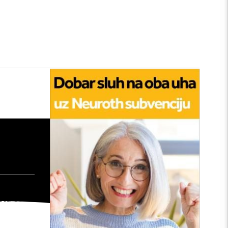
tan
edu:
nu
: Kako
šta će