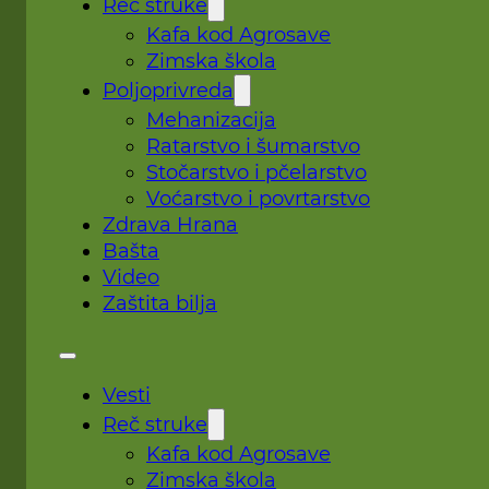
Reč struke
Kafa kod Agrosave
Zimska škola
Poljoprivreda
Mehanizacija
Ratarstvo i šumarstvo
Stočarstvo i pčelarstvo
Voćarstvo i povrtarstvo
Zdrava Hrana
Bašta
Video
Zaštita bilja
Vesti
Reč struke
Kafa kod Agrosave
Zimska škola