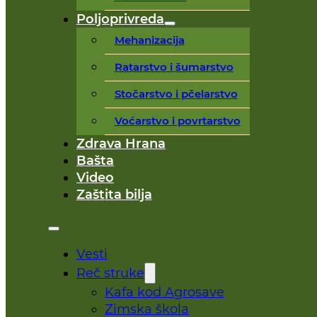
Poljoprivreda
Mehanizacija
Ratarstvo i šumarstvo
Stočarstvo i pčelarstvo
Voćarstvo i povrtarstvo
Zdrava Hrana
Bašta
Video
Zaštita bilja
Vesti
Reč struke
Kafa kod Agrosave
Zimska škola