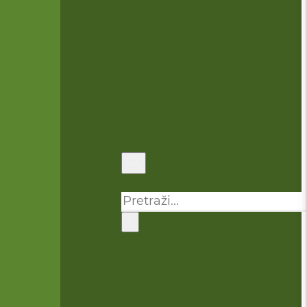
Pretraga
×