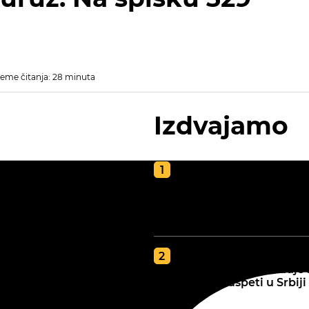
eme čitanja: 28 minuta
Izdvajamo
Kako napraviti kvalite
kompost za poljoprivr
vodič za zdravu i plod
zemlju
GDE JE BOLJA ZEMLJA
tip zemljišta određuje 
najbolje uspeti u Srbiji