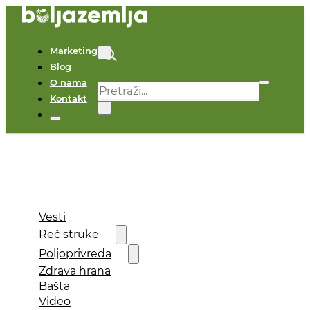
Marketing
Blog
O nama
Pretraga
Kontakt
×
Vesti
Reč struke
Poljoprivreda
Zdrava hrana
Bašta
Video