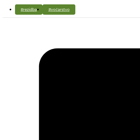
#rezidba
#voćarstvo