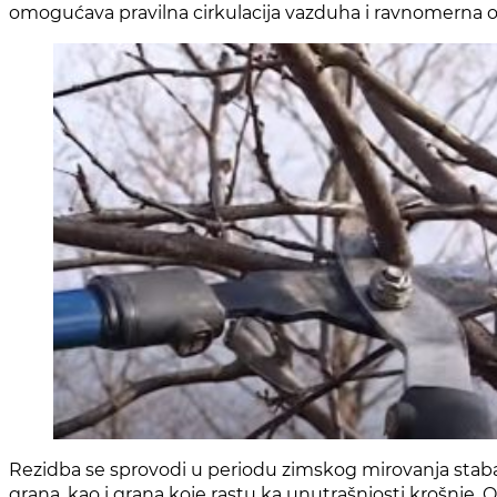
omogućava pravilna cirkulacija vazduha i ravnomerna 
Rezidba se sprovodi u periodu zimskog mirovanja stabal
grana, kao i grana koje rastu ka unutrašnjosti krošnje. 