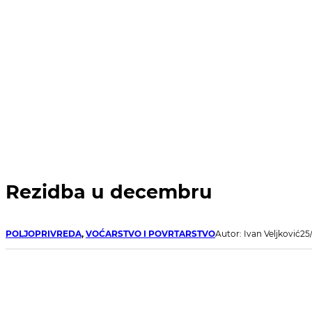
Rezidba u decembru
POLJOPRIVREDA
,
VOĆARSTVO I POVRTARSTVO
Autor: Ivan Veljković
25