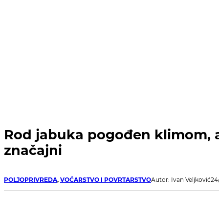
Rod jabuka pogođen klimom, ali
značajni
POLJOPRIVREDA
,
VOĆARSTVO I POVRTARSTVO
Autor: Ivan Veljković
24