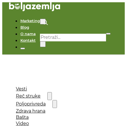
Marketing
Blog
O nama
Pretraga
Kontakt
×
Vesti
Reč struke
Poljoprivreda
Zdrava hrana
Bašta
Video