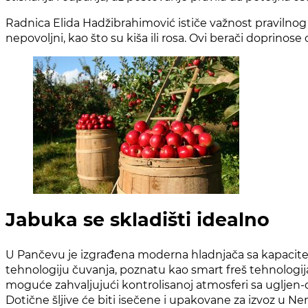
Radnica Elida Hadžibrahimović ističe važnost pravilnog
nepovoljni, kao što su kiša ili rosa. Ovi berači doprinos
Jabuka se skladišti idealno
U Pančevu je izgrađena moderna hladnjača sa kapaciteto
tehnologiju čuvanja, poznatu kao smart freš tehnolog
moguće zahvaljujući kontrolisanoj atmosferi sa ugljen-
Dotične šljive će biti isečene i upakovane za izvoz u N