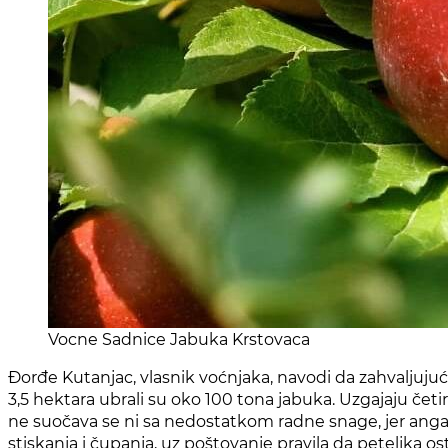
Vocne Sadnice Jabuka Krstovaca
Đorđe Kutanjac, vlasnik voćnjaka, navodi da zahvaljuj
3,5 hektara ubrali su oko 100 tona jabuka. Uzgajaju četiri 
ne suočava se ni sa nedostatkom radne snage, jer angažu
stiskanja i čupanja, uz poštovanje pravila da peteljka o