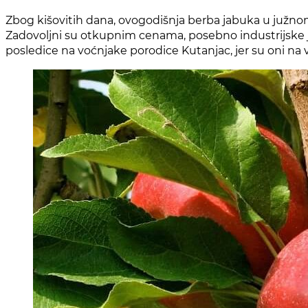
Zbog kišovitih dana, ovogodišnja berba jabuka u južnom B
Zadovoljni su otkupnim cenama, posebno industrijske jab
posledice na voćnjake porodice Kutanjac, jer su oni n