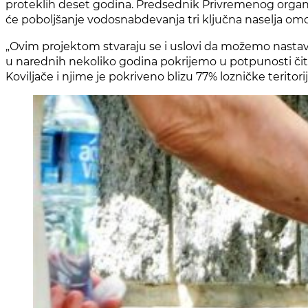
proteklih deset godina. Predsednik Privremenog organa g
će poboljšanje vodosnabdevanja tri ključna naselja omo
„Ovim projektom stvaraju se i uslovi da možemo nastav
u narednih nekoliko godina pokrijemo u potpunosti čit
Koviljače i njime je pokriveno blizu 77% lozničke teritori