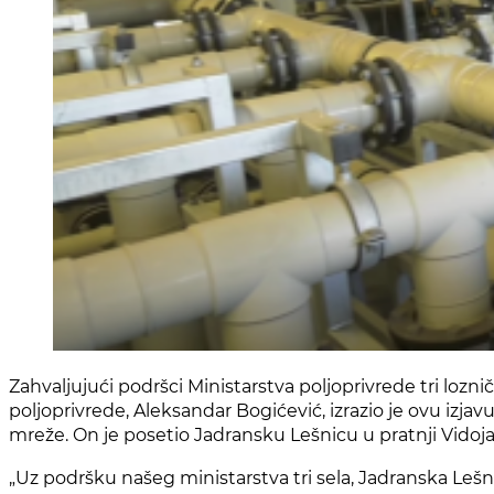
Zahvaljujući podršci Ministarstva poljoprivrede tri l
poljoprivrede, Aleksandar Bogićević, izrazio je ovu iz
mreže. On je posetio Jadransku Lešnicu u pratnji Vido
„Uz podršku našeg ministarstva tri sela, Jadranska Leš