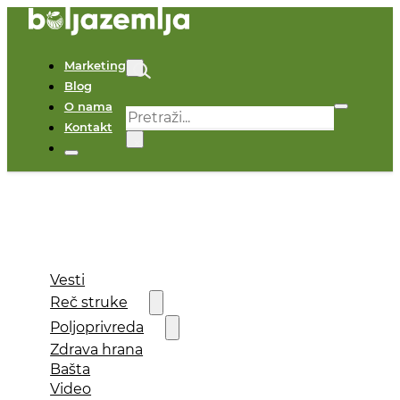
Marketing
Blog
O nama
Pretraga
Kontakt
×
Vesti
Reč struke
Poljoprivreda
Zdrava hrana
Bašta
Video