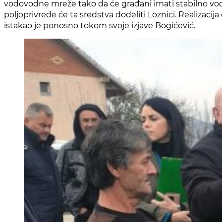
vodovodne mreže tako da će građani imati stabilno vodo
poljoprivrede će ta sredstva dodeliti Loznici. Realizacij
istakao je ponosno tokom svoje izjave Bogićević.