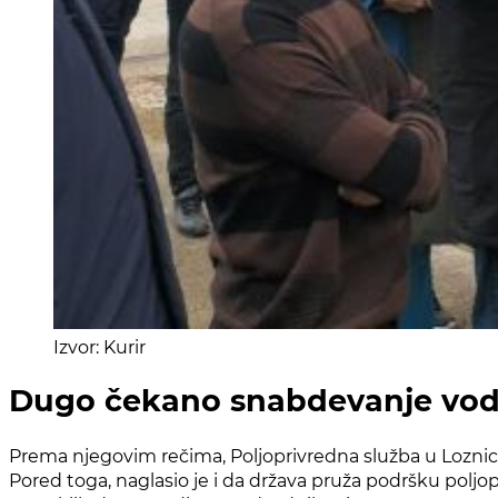
Izvor: Kurir
Dugo čekano snabdevanje vo
Prema njegovim rečima, Poljoprivredna služba u Loznici 
Pored toga, naglasio je i da država pruža podršku poljop