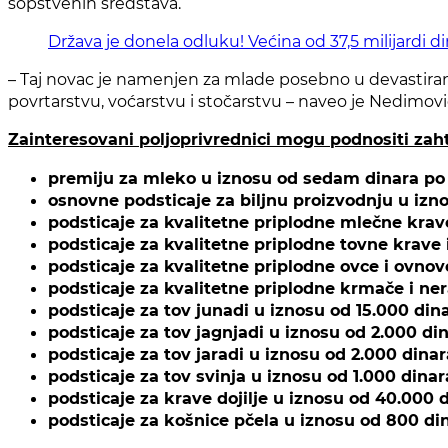
sopstvenih sredstava.
Država je donela odluku! Većina od 37,5 milijardi 
– Taj novac je namenjen za mlade posebno u devastirani
povrtarstvu, voćarstvu i stočarstvu – naveo je Nedimovi
Zainteresovani poljoprivrednici mogu podnositi zaht
premiju za mleko u iznosu od sedam dinara po 
osnovne podsticaje za biljnu proizvodnju u izn
podsticaje za kvalitetne priplodne mlečne krav
podsticaje za kvalitetne priplodne tovne krave 
podsticaje za kvalitetne priplodne ovce i ovnove
podsticaje za kvalitetne priplodne krmače i ner
podsticaje za tov junadi u iznosu od 15.000 dina
podsticaje za tov jagnjadi u iznosu od 2.000 din
podsticaje za tov jaradi u iznosu od 2.000 dinar
podsticaje za tov svinja u iznosu od 1.000 dinar
podsticaje za krave dojilje u iznosu od 40.000 d
podsticaje za košnice pčela u iznosu od 800 din