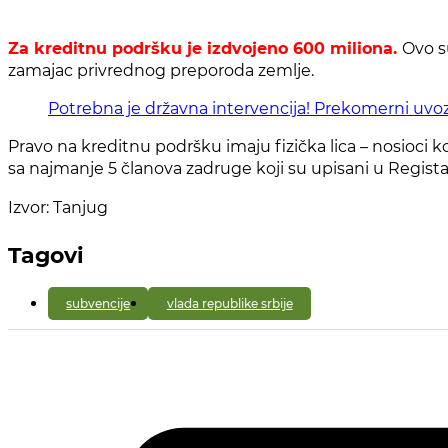
Za kreditnu podršku je izdvojeno 600 miliona.
Ovo su
zamajac privrednog preporoda zemlje.
Potrebna je državna intervencija! Prekomerni uvoz 
Pravo na kreditnu podršku imaju fizička lica – nosioci
sa najmanje 5 članova zadruge koji su upisani u Registar
Izvor: Tanjug
Tagovi
subvencije
vlada republike srbije