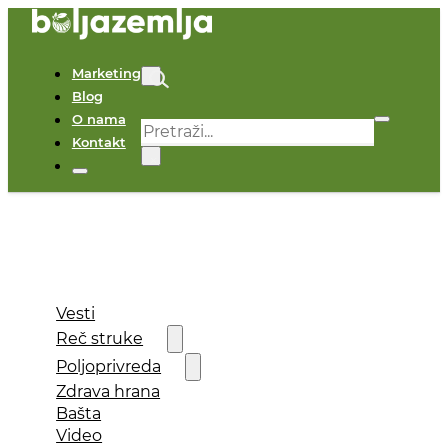
Marketing
Blog
O nama
Pretraga
Kontakt
×
Vesti
Reč struke
Poljoprivreda
Zdrava hrana
Bašta
Video