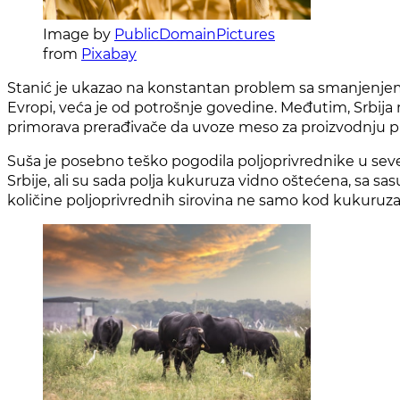
Image by
PublicDomainPictures
from
Pixabay
Stanić je ukazao na konstantan problem sa smanjenjem sto
Evropi, veća je od potrošnje govedine. Međutim, Srbija
primorava prerađivače da uvoze meso za proizvodnju pr
Suša je posebno teško pogodila poljoprivrednike u sever
Srbije, ali su sada polja kukuruza vidno oštećena, sa s
količine poljoprivrednih sirovina ne samo kod kukuruza,