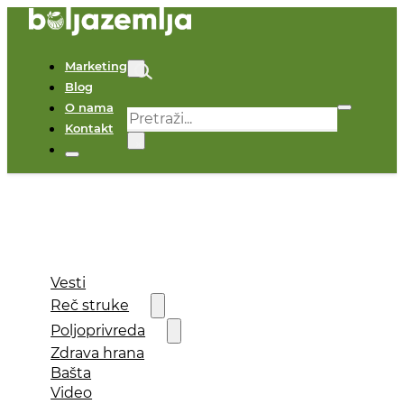
Marketing
Blog
O nama
Pretraga
Kontakt
×
Vesti
Reč struke
Poljoprivreda
Zdrava hrana
Bašta
Video