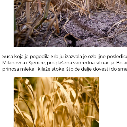
Suša koja je pogodila Srbiju izazvala je ozbiljne posle
Milanovca i Sjenice, proglašena vanredna situacija. Boja
prinosa mleka i kilaže stoke, što će dalje dovesti do s