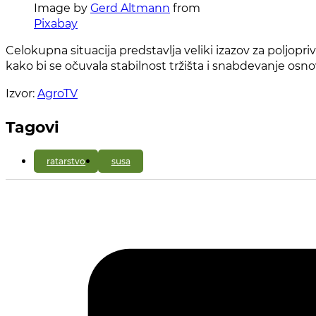
Image by
Gerd Altmann
from
Pixabay
Celokupna situacija predstavlja veliki izazov za poljop
kako bi se očuvala stabilnost tržišta i snabdevanje o
Izvor:
AgroTV
Tagovi
ratarstvo
susa