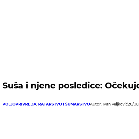
Suša i njene posledice: Očekuj
POLJOPRIVREDA
,
RATARSTVO I ŠUMARSTVO
Autor: Ivan Veljković
20/08