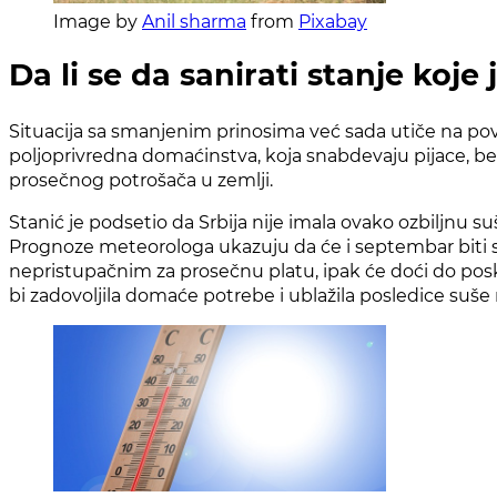
Image by
Anil sharma
from
Pixabay
Da li se da sanirati stanje koje 
Situacija sa smanjenim prinosima već sada utiče na po
poljoprivredna domaćinstva, koja snabdevaju pijace, be
prosečnog potrošača u zemlji.
Stanić je podsetio da Srbija nije imala ovako ozbiljnu s
Prognoze meteorologa ukazuju da će i septembar biti suš
nepristupačnim za prosečnu platu, ipak će doći do posk
bi zadovoljila domaće potrebe i ublažila posledice suše n