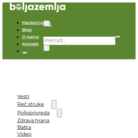
Marketing
Blog
O nama
Pretraga
Kontakt
×
Vesti
Reč struke
Poljoprivreda
Zdrava hrana
Bašta
Video