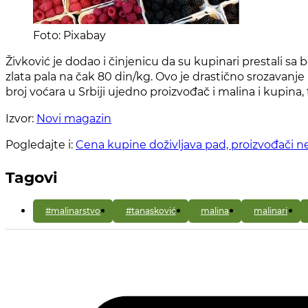
Foto: Pixabay
Živković je dodao i činjenicu da su kupinari prestali sa
zlata pala na čak 80 din/kg. Ovo je drastično srozavanj
broj voćara u Srbiji ujedno proizvođač i malina i kupina, 
Izvor:
Novi magazin
Pogledajte i:
Cena kupine doživljava pad, proizvođači n
Tagovi
#malinarstvo
#tanasković
malina
malinari