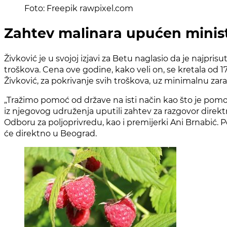
Foto: Freepik rawpixel.com
Zahtev malinara upućen minis
Živković je u svojoj izjavi za Betu naglasio da je najp
troškova. Cena ove godine, kako veli on, se kretala od 
Živković, za pokrivanje svih troškova, uz minimalnu zar
„Tražimo pomoć od državе na isti način kao što je pomo
iz njegovog udruženja uputili zahtev za razgovor direkt
Odboru za poljoprivredu, kao i premijerki Ani Brnabić. 
će direktno u Beograd.