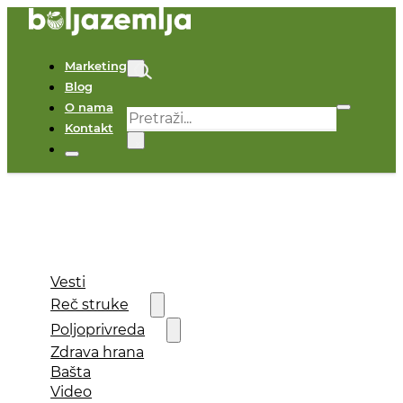
Marketing
Blog
O nama
Pretraga
Kontakt
×
Vesti
Reč struke
Poljoprivreda
Zdrava hrana
Bašta
Video