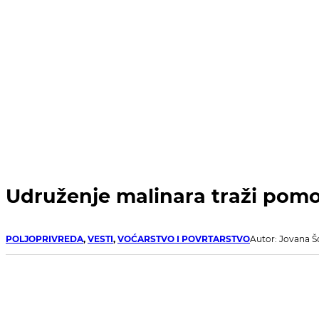
Udruženje malinara traži pom
POLJOPRIVREDA
,
VESTI
,
VOĆARSTVO I POVRTARSTVO
Autor: Jovana Š