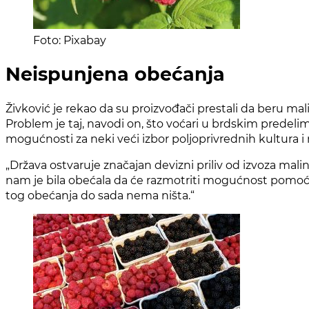
Foto: Pixabay
Neispunjena obećanja
Živković je rekao da su proizvođači prestali da beru mal
Problem je taj, navodi on, što voćari u brdskim predel
mogućnosti za neki veći izbor poljoprivrednih kultura i
„Država ostvaruje značajan devizni priliv od izvoza mal
nam je bila obećala da će razmotriti mogućnost pomoći m
tog obećanja do sada nema ništa.“