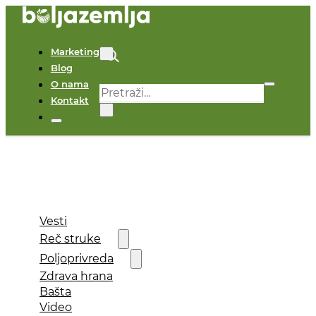
Marketing
Blog
O nama
Pretraga
Kontakt
×
Vesti
Reč struke
Poljoprivreda
Zdrava hrana
Bašta
Video