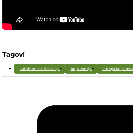
Tagovi
autohtone sorte svinja
bolja zemlja
emisija bolja zem