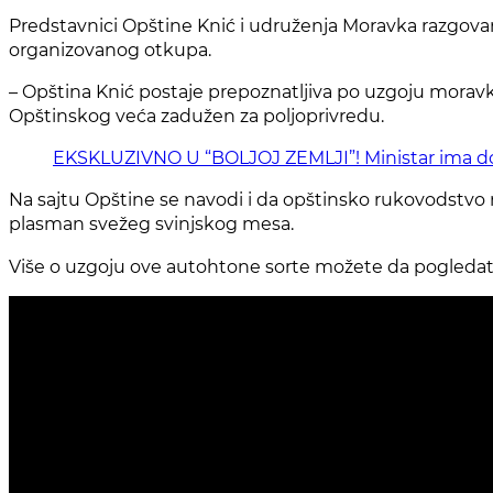
Predstavnici Opštine Knić i udruženja Moravka razgovara
organizovanog otkupa.
– Opština Knić postaje prepoznatljiva po uzgoju morav
Opštinskog veća zadužen za poljoprivredu.
EKSKLUZIVNO U “BOLJOJ ZEMLJI”! Ministar ima dobr
Na sajtu Opštine se navodi i da opštinsko rukovodstvo
plasman svežeg svinjskog mesa.
Više o uzgoju ove autohtone sorte možete da pogledate u