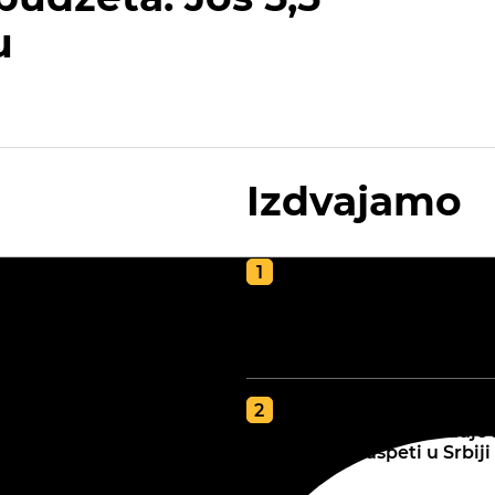
u
Izdvajamo
Kako napraviti kvalite
kompost za poljoprivr
vodič za zdravu i plod
zemlju
GDE JE BOLJA ZEMLJA
tip zemljišta određuje 
najbolje uspeti u Srbiji