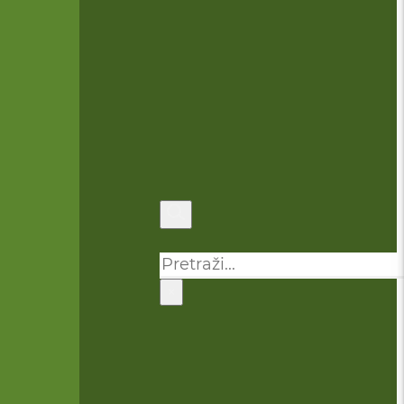
Pretraga
×