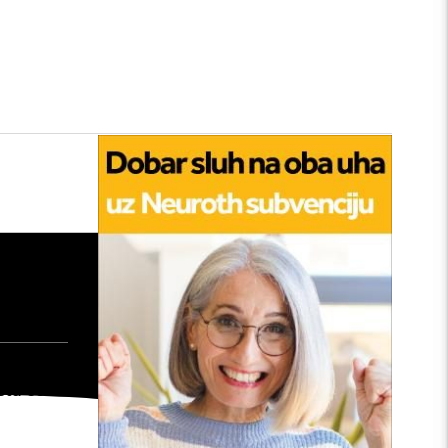
tan
edu:
nu
: Kako
šta će