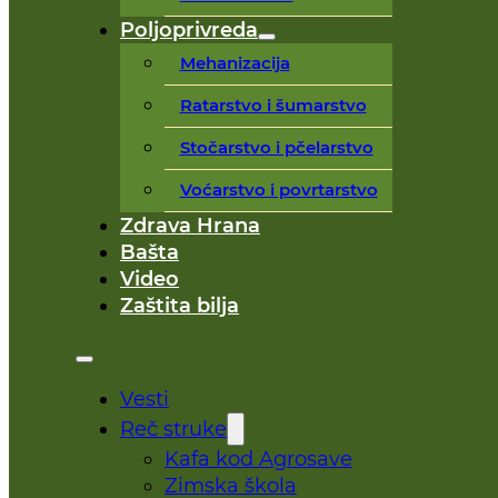
Poljoprivreda
Mehanizacija
Ratarstvo i šumarstvo
Stočarstvo i pčelarstvo
Voćarstvo i povrtarstvo
Zdrava Hrana
Bašta
Video
Zaštita bilja
Vesti
Reč struke
Kafa kod Agrosave
Zimska škola