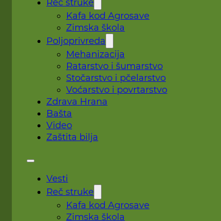
Reč struke
Kafa kod Agrosave
Zimska škola
Poljoprivreda
Mehanizacija
Ratarstvo i šumarstvo
Stočarstvo i pčelarstvo
Voćarstvo i povrtarstvo
Zdrava Hrana
Bašta
Video
Zaštita bilja
Vesti
Reč struke
Kafa kod Agrosave
Zimska škola