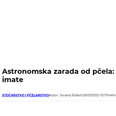
Astronomska zarada od pčela: E
imate
STOČARSTVO I PČELARSTVO
Autor: Jovana Šošević
30/03/2021 10:17
Vreme