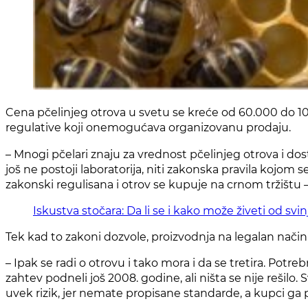
Cena pčelinjeg otrova u svetu se kreće od 60.000 do 100
regulative koji onemogućava organizovanu prodaju.
– Mnogi pčelari znaju za vrednost pčelinjeg otrova i dosta
još ne postoji laboratorija, niti zakonska pravila kojom
zakonski regulisana i otrov se kupuje na crnom tržištu 
Iskustva stočara: Da li se i kako može živeti od svin
Tek kad to zakoni dozvole, proizvodnja na legalan nač
– Ipak se radi o otrovu i tako mora i da se tretira. Potre
zahtev podneli još 2008. godine, ali ništa se nije rešilo.
uvek rizik, jer nemate propisane standarde, a kupci ga