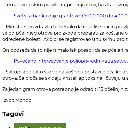
Prema evropskim pravilima, pčelinji otrov, baš kao i zmij
Svetska banka daje grantove: Od 20.000 do 400.00
– Ministarstvo zdravlja bi trebalo da reguliše način pravlj
se od pčelinjeg otrova proizvode preparati za koštana obo
određene bolesti. Ako bi se registrovao u tu svrhu proiz
On podseća da to nije nimalo lak posao i da se pčelari 
Povećano interesovanje poljoprivrednika za setvu, 
– Sakuplja se tako što se na košnicu postavi ploča koja
otrova. Sa ploča se skidaju kristali apitoksina i čuvaju
Za jedan gram otrova potrebno je odraditi 15 pčelinjih za
Izvor: Mondo
Tagovi
pcele
pcelinji otrov