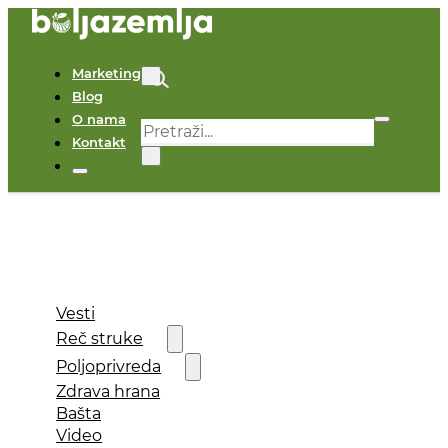
Marketing
Blog
O nama
Pretraga
Kontakt
×
Vesti
Reč struke
Poljoprivreda
Zdrava hrana
Bašta
Video