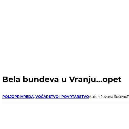
Bela bundeva u Vranju…opet
POLJOPRIVREDA
,
VOĆARSTVO I POVRTARSTVO
Autor: Jovana Šošević
1