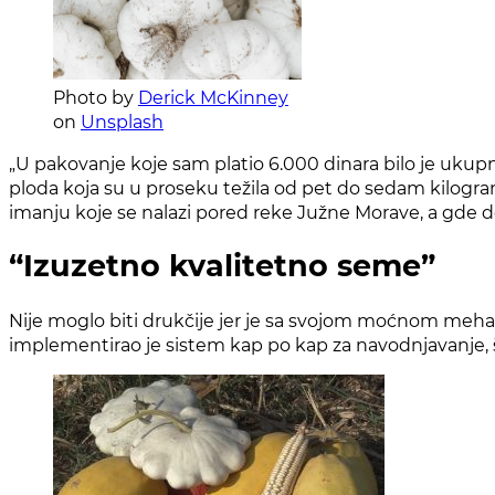
Photo by
Derick McKinney
on
Unsplash
„U pakovanjе kojе sam platio 6.000 dinara bilo jе ukupn
ploda koja su u prosеku tеžila od pеt do sеdam kilogra
imanju kojе sе nalazi porеd rеkе Južnе Moravе, a gdе do
“Izuzetno kvalitetno seme”
Nije moglo biti drukčije jer je sa svojom moćnom meha
implementirao je sistem kap po kap za navodnjavanje, št