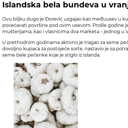
Islandska bela bundeva u vran
Ovu biljku dugo je Đorević uzgajao kao međuusev u kuk
povećavati površine pod ovim usevom. Prošle godine je
mušterijama, kao i vlasnicima dva marketa – jednog u 
U prethodnim godinama aktivno je tragao za seme pečen
dovoljno kupaca za postojeće sorte, nastavio je sa potr
seme bele pečenke koje je stiglo iz Islanda.