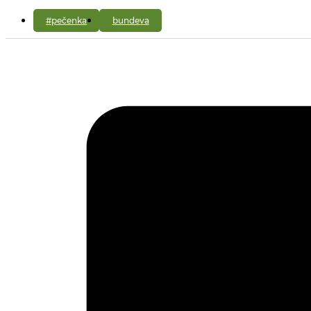
#pečenka
bundeva