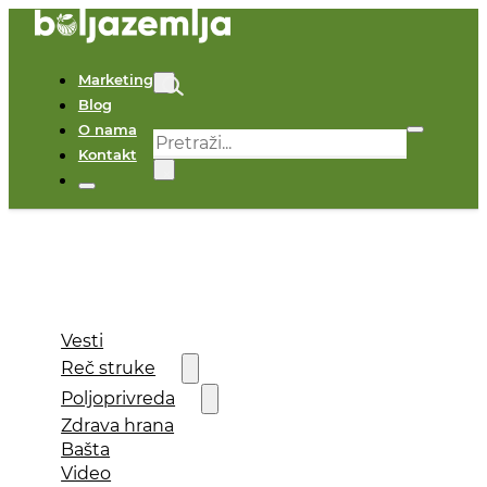
Marketing
Blog
O nama
Pretraga
Kontakt
×
Vesti
Reč struke
Poljoprivreda
Zdrava hrana
Bašta
Video