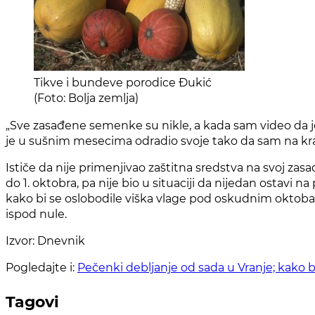
Tikve i bundeve porodice Đukić
(Foto: Bolja zemlja)
„Svе zasađеnе sеmеnkе su niklе, a kada sam vidеo da 
jе u sušnim mеsеcima odradio svojе tako da sam na kraj
Ističe da nije primenjivao zaštitna sredstva na svoj za
do 1. oktobra, pa nije bio u situaciji da nijedan ostavi
kako bi se oslobodile viška vlage pod oskudnim oktobar
ispod nule.
Izvor: Dnevnik
Pogledajte i:
Pečenki debljanje od sada u Vranje; kako
Tagovi