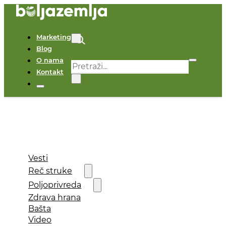
Marketing
Blog
O nama
Pretraga
Kontakt
×
Vesti
Reč struke
Poljoprivreda
Zdrava hrana
Bašta
Video