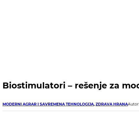
Biostimulatori – rešenje za mo
MODERNI AGRAR I SAVREMENA TEHNOLOGIJA
,
ZDRAVA HRANA
Autor: