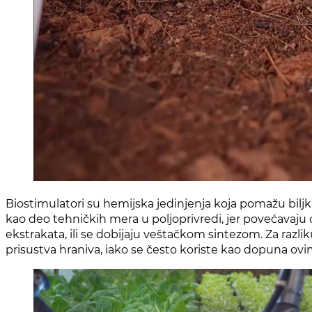
Biostimulatori su hemijska jedinjenja koja pomažu bil
kao deo tehničkih mera u poljoprivredi, jer povećavaju ot
ekstrakata, ili se dobijaju veštačkom sintezom. Za razliku
prisustva hraniva, iako se često koriste kao dopuna ov