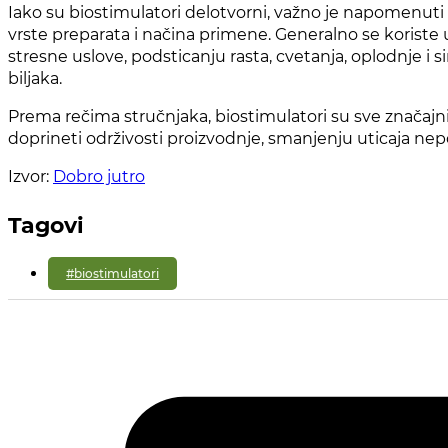
Iako su biostimulatori delotvorni, važno je napomenut
vrste preparata i načina primene. Generalno se koriste u
stresne uslove, podsticanju rasta, cvetanja, oplodnje i 
biljaka.
Prema rečima stručnjaka, biostimulatori su sve značajni
doprineti održivosti proizvodnje, smanjenju uticaja nep
Izvor:
Dobro jutro
Tagovi
#biostimulatori