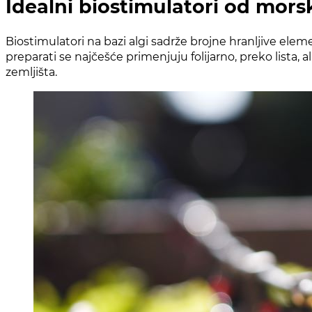
Idealni biostimulatori od mors
Biostimulatori na bazi algi sadrže brojne hranljive elem
preparati se najčešće primenjuju folijarno, preko lista, 
zemljišta.