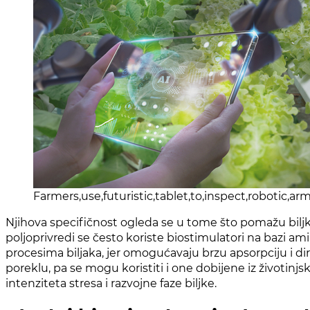
Farmers,use,futuristic,tablet,to,inspect,robotic,a
Njihova specifičnost ogleda se u tome što pomažu biljka
poljoprivredi se često koriste biostimulatori na bazi a
procesima biljaka, jer omogućavaju brzu apsorpciju i d
poreklu, pa se mogu koristiti i one dobijene iz životinjs
intenziteta stresa i razvojne faze biljke.