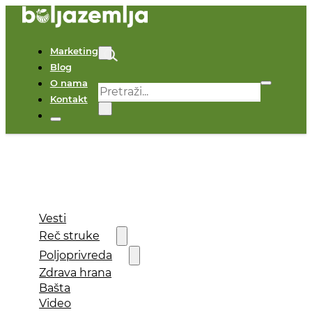
Marketing
Blog
O nama
Pretraga
Kontakt
×
Vesti
Reč struke
Poljoprivreda
Zdrava hrana
Bašta
Video