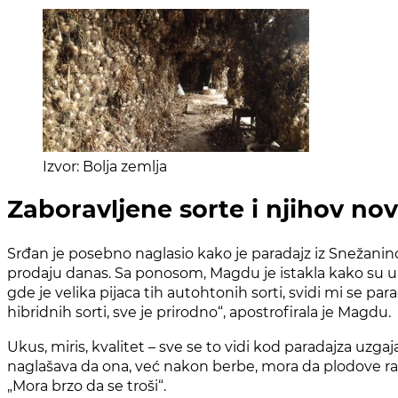
Izvor: Bolja zemlja
Zaboravljene sorte i njihov nov
Srđan je posebno naglasio kako je paradajz iz Snežaninog 
prodaju danas. Sa ponosom, Magdu je istakla kako su u 
gde je velika pijaca tih autohtonih sorti, svidi mi se 
hibridnih sorti, sve je prirodno“, apostrofirala je Magdu.
Ukus, miris, kvalitet – sve se to vidi kod paradajza uz
naglašava da ona, već nakon berbe, mora da plodove rasp
„Mora brzo da se troši“.