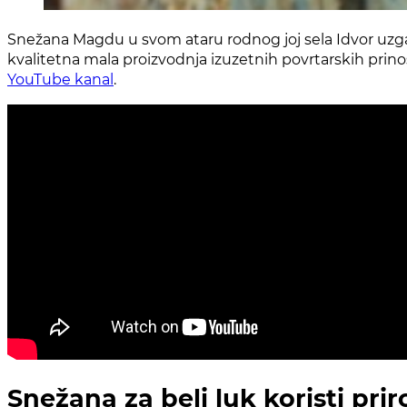
Snežana Magdu u svom ataru rodnog joj sela Idvor uzgaja 
kvalitetna mala proizvodnja izuzetnih povrtarskih prin
YouTube kanal
.
Snežana za beli luk koristi prir