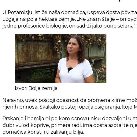
U Potamišju, ističe naša domaćica, uspeva dosta povrtars
uzgaja na pola hektara zemlje. „Ne znam šta je – on ovde
jedne profesorice biologije, on sadrži jako puno selena“.
Izvor: Bolja zemlja
Naravno, uvek postoji opasnost da promena klime može ne
njenih prinosa. Svakako postoji opcija osiguranja, koje M
Prskanje i hemija ni po kom osnovu nisu dozvoljeni u a
đubrivu od koprive, primera radi, ima dosta azota, te n
domaćica koristi i u zalivanju bilja.