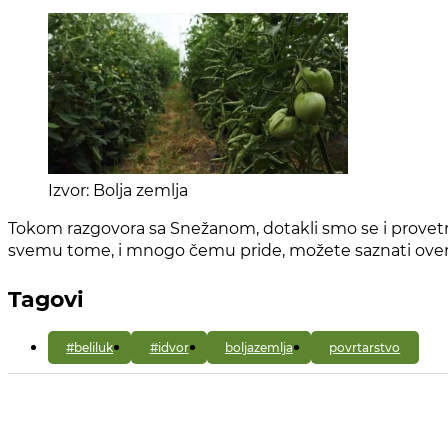
Izvor: Bolja zemlja
Tokom razgovora sa Snežanom, dotakli smo se i provetra
svemu tome, i mnogo čemu pride, možete saznati ove
Tagovi
#beliluk
#idvor
boljazemlja
povrtarstvo