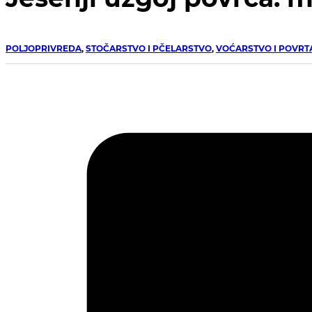
POLJOPRIVREDA
,
STOČARSTVO I PČELARSTVO
,
VOĆARSTVO I POVRT