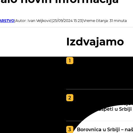
ARSTVO
Autor: Ivan Veljković
25/09/2024 15:23
Vreme čitanja: 31 minuta
Izdvajamo
Kako napraviti kvalite
kompost za poljoprivr
vodič za zdravu i plod
zemlju
GDE JE BOLJA ZEMLJA
tip zemljišta određuje 
najbolje uspeti u Srbiji
Borovnica u Srbiji – naš