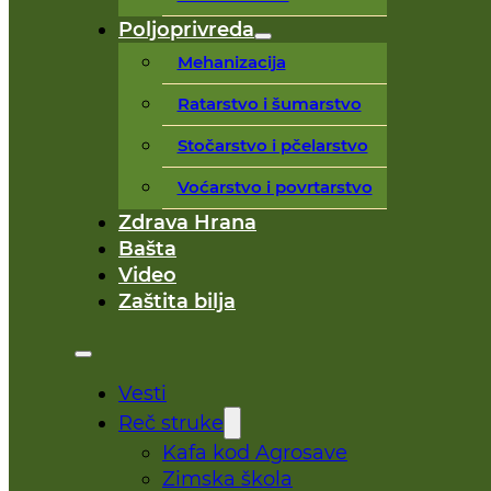
Poljoprivreda
Mehanizacija
Ratarstvo i šumarstvo
Stočarstvo i pčelarstvo
Voćarstvo i povrtarstvo
Zdrava Hrana
Bašta
Video
Zaštita bilja
Vesti
Reč struke
Kafa kod Agrosave
Zimska škola