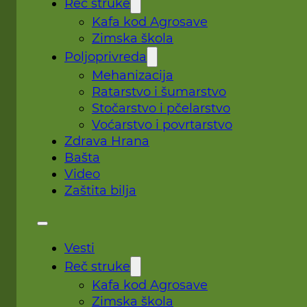
Reč struke
Kafa kod Agrosave
Zimska škola
Poljoprivreda
Mehanizacija
Ratarstvo i šumarstvo
Stočarstvo i pčelarstvo
Voćarstvo i povrtarstvo
Zdrava Hrana
Bašta
Video
Zaštita bilja
Vesti
Reč struke
Kafa kod Agrosave
Zimska škola