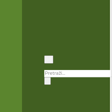
Pretraga
×