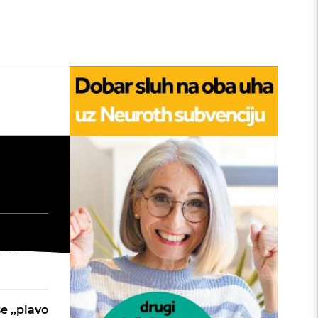
tan
edu:
nu
: Kako
šta će
e ,,plavo