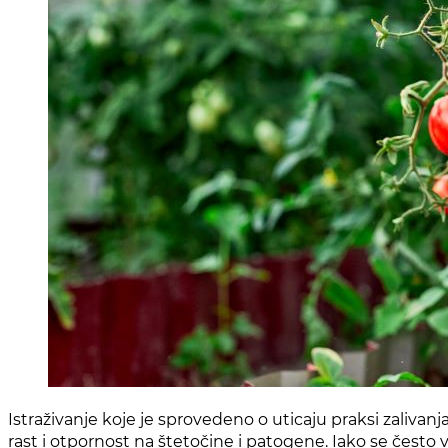
Istraživanje koje je sprovedeno o uticaju praksi zalivanj
rast i otpornost na štetočine i patogene. Iako se često