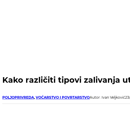
Kako različiti tipovi zalivanja u
POLJOPRIVREDA
,
VOĆARSTVO I POVRTARSTVO
Autor: Ivan Veljković
23