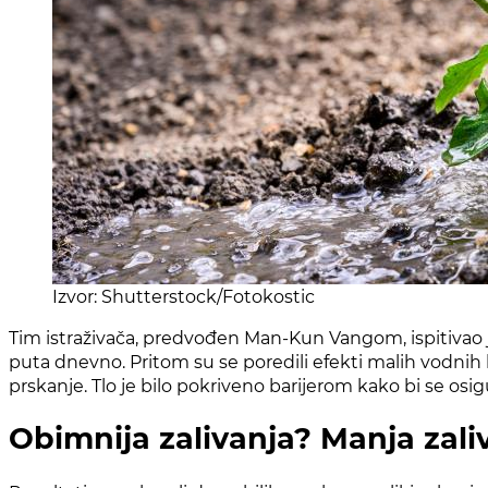
Izvor: Shutterstock/Fotokostic
Tim istraživača, predvođen Man-Kun Vangom, ispitivao j
puta dnevno. Pritom su se poredili efekti malih vodnih
prskanje. Tlo je bilo pokriveno barijerom kako bi se osi
Obimnija zalivanja? Manja zali