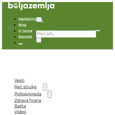
Marketing
Blog
O nama
Pretraga
Kontakt
×
Vesti
Reč struke
Poljoprivreda
Zdrava hrana
Bašta
Video