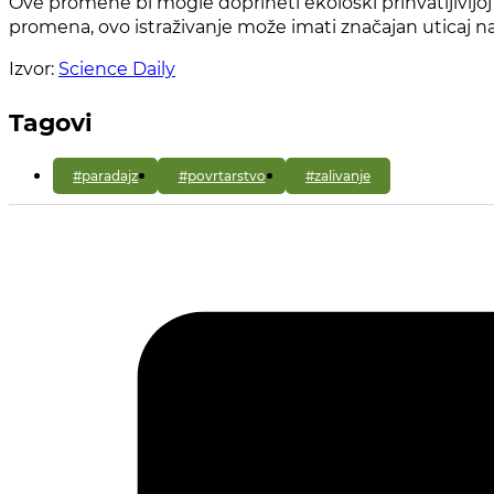
Ove promene bi mogle doprineti ekološki prihvatljivijoj 
promena, ovo istraživanje može imati značajan uticaj na 
Izvor:
Science Daily
Tagovi
#paradajz
#povrtarstvo
#zalivanje