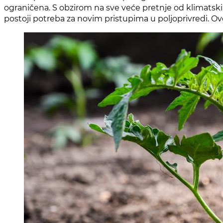
ograničena. S obzirom na sve veće pretnje od klimatski
postoji potreba za novim pristupima u poljoprivredi. O