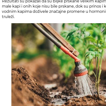
Rezultati su pokazali da su biljke prskane velikim kapi
male kapi i onih koje nisu bile prskane, dok su prinos i 
vodnim kapima doživele značajne promene u hormonima k
truleži.