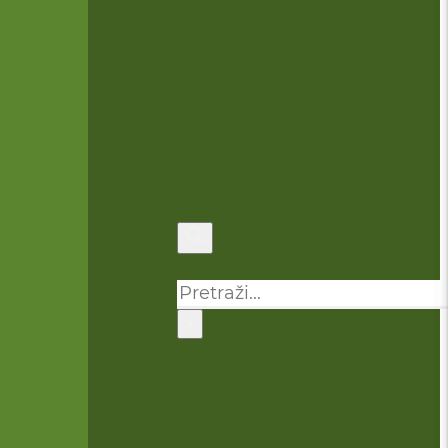
Pretraga
×