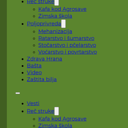
Reč struke
Kafa kod Agrosave
Zimska škola
Poljoprivreda
Mehanizacija
Ratarstvo i šumarstvo
Stočarstvo i pčelarstvo
Voćarstvo i povrtarstvo
Zdrava Hrana
Bašta
Video
Zaštita bilja
Vesti
Reč struke
Kafa kod Agrosave
Zimska škola