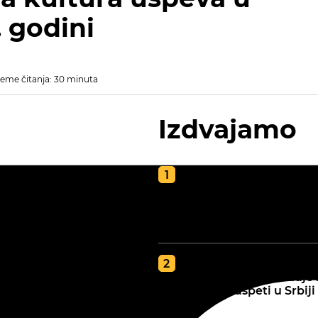
 godini
eme čitanja: 30 minuta
Izdvajamo
Kako napraviti kvalite
kompost za poljoprivr
vodič za zdravu i plod
zemlju
GDE JE BOLJA ZEMLJA
tip zemljišta određuje 
najbolje uspeti u Srbiji