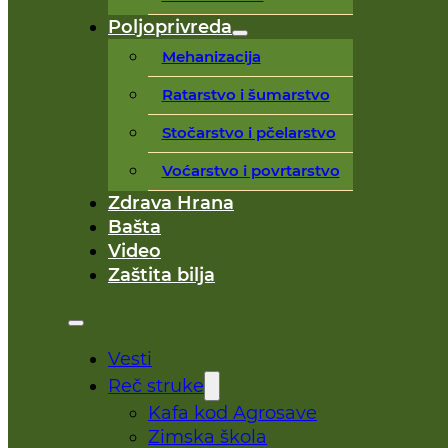
Poljoprivreda
Mehanizacija
Ratarstvo i šumarstvo
Stočarstvo i pčelarstvo
Voćarstvo i povrtarstvo
Zdrava Hrana
Bašta
Video
Zaštita bilja
Vesti
Reč struke
Kafa kod Agrosave
Zimska škola