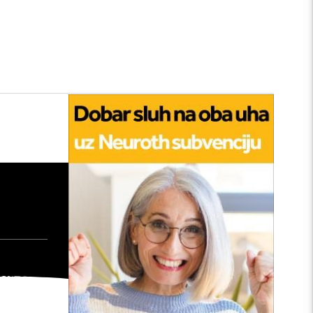
tan
edu:
nu
: Kako
šta će