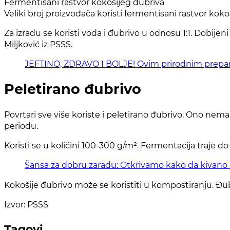
Fermentisani rastvor kokošijeg đubriva
Veliki broj proizvođača koristi fermentisani rastvor koko
Za izradu se koristi voda i đubrivo u odnosu 1:1. Dobije
Miljković iz PSSS.
JEFTINO, ZDRAVO I BOLJE! Ovim prirodnim prepara
Peletirano đubrivo
Povrtari sve više koriste i peletirano đubrivo. Ono nem
periodu.
Koristi se u količini 100-300 g/m². Fermentacija traje do
Šansa za dobru zaradu: Otkrivamo kako da kivano
Kokošije đubrivo može se koristiti u kompostiranju. Đu
Izvor: PSSS
Tagovi