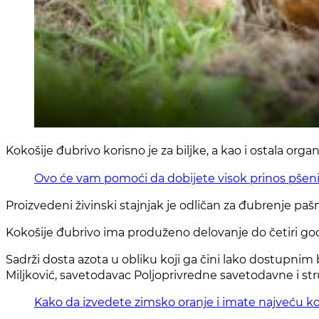
Kokošije đubrivo korisno je za biljke, a kao i ostala orga
Ovo će vam pomoći da dobijete visok prinos pšeni
Proizvedeni živinski stajnjak je odličan za đubrenje pašnj
Kokošije đubrivo ima produženo delovanje do četiri godin
Sadrži dosta azota u obliku koji ga čini lako dostupnim
Miljković, savetodavac Poljoprivredne savetodavne i str
Kako da izvedete zimsko oranje i imate najveću ko