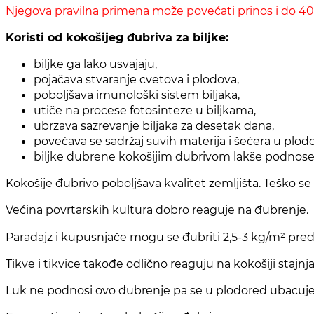
Njegova pravilna primena može povećati prinos i do 40
Koristi od kokošijeg đubriva za biljke:
biljke ga lako usvajaju,
pojačava stvaranje cvetova i plodova,
poboljšava imunološki sistem biljaka,
utiče na procese fotosinteze u biljkama,
ubrzava sazrevanje biljaka za desetak dana,
povećava se sadržaj suvih materija i šećera u plod
biljke đubrene kokošijim đubrivom lakše podnose
Kokošije đubrivo poboljšava kvalitet zemljišta. Teško se 
Većina povrtarskih kultura dobro reaguje na đubrenje.
Paradajz i kupusnjače mogu se đubriti 2,5-3 kg/m² pre
Tikve i tikvice takođe odlično reaguju na kokošiji stajnja
Luk ne podnosi ovo đubrenje pa se u plodored ubacuje u