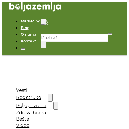
Marketing
Blog
O nama
Pretraga
Kontakt
×
Vesti
Reč struke
Poljoprivreda
Zdrava hrana
Bašta
Video