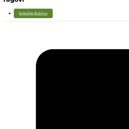
kokošije đubrivo