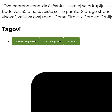
“Ove paprene cene, da čačanka i stenlej se otkupljuju z
bude već 50 dinara, zaista se ne pamte. S druge strane
visoka”, kaže za ovaj medij Goran Simić iz Gornjeg Crnil
Tagovi
cena kupine
cena šljive
sljiva