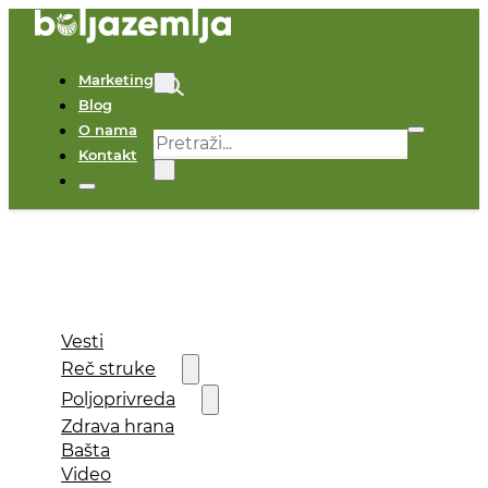
Marketing
Blog
O nama
Pretraga
Kontakt
×
Vesti
Reč struke
Poljoprivreda
Zdrava hrana
Bašta
Video