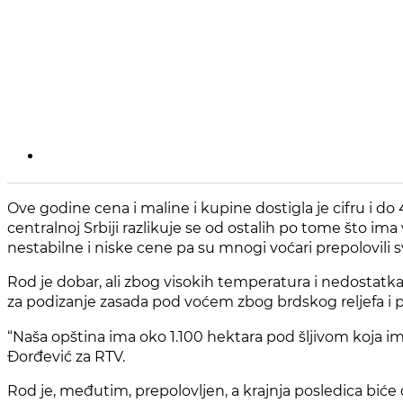
Ove godine cena i maline i kupine dostigla je cifru i d
centralnoj Srbiji razlikuje se od ostalih po tome što 
nestabilne i niske cene pa su mnogi voćari prepolovili s
Rod je dobar, ali zbog visokih temperatura i nedostatka 
za podizanje zasada pod voćem zbog brdskog reljefa i 
“Naša opština ima oko 1.100 hektara pod šljivom koja 
Đorđević za RTV.
Rod je, međutim, prepolovljen, a krajnja posledica biće 