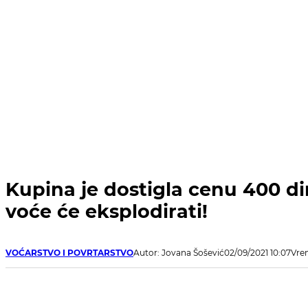
Kupina je dostigla cenu 400 di
voće će eksplodirati!
VOĆARSTVO I POVRTARSTVO
Autor: Jovana Šošević
02/09/2021 10:07
Vrem