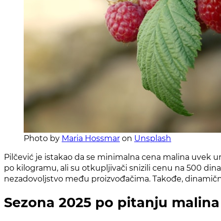
Photo by
Maria Hossmar
on
Unsplash
Pilčević je istakao da se minimalna cena malina uvek u
po kilogramu, ali su otkupljivači snizili cenu na 500 din
nezadovoljstvo među proizvođačima. Takođe, dinamičnost
Sezona 2025 po pitanju malina 