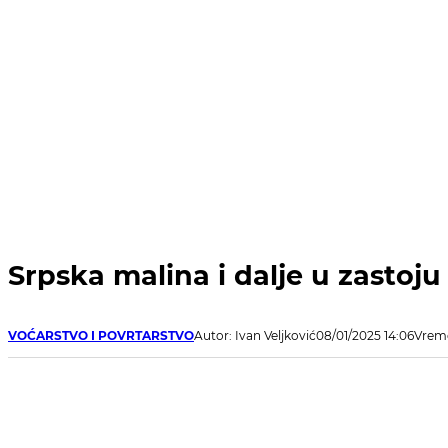
Srpska malina i dalje u zastoju
VOĆARSTVO I POVRTARSTVO
Autor: Ivan Veljković
08/01/2025 14:06
Vreme