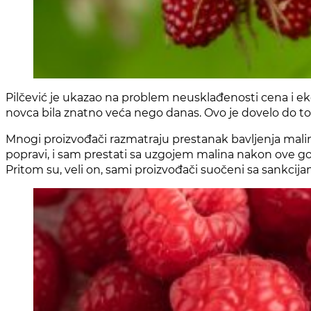
Pilčević je ukazao na problem neusklađenosti cena i eko
novca bila znatno veća nego danas. Ovo je dovelo do to
Mnogi proizvođači razmatraju prestanak bavljenja malinar
popravi, i sam prestati sa uzgojem malina nakon ove god
Pritom su, veli on, sami proizvođači suočeni sa sankcij