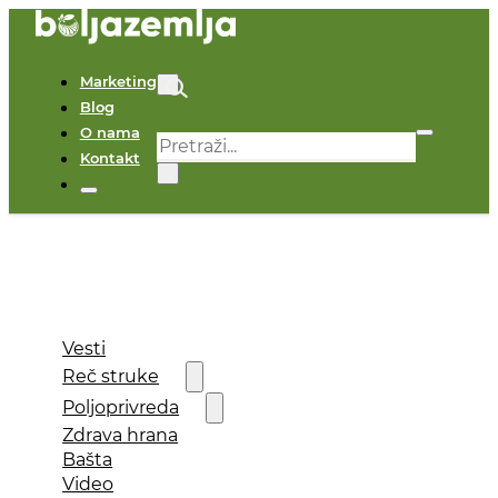
Marketing
Blog
O nama
Pretraga
Kontakt
×
Vesti
Reč struke
Poljoprivreda
Zdrava hrana
Bašta
Video