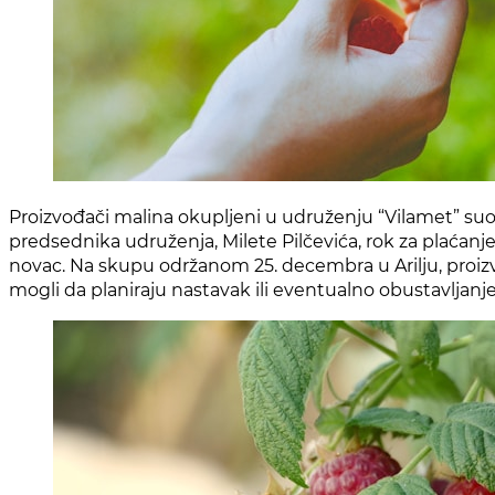
Proizvođači malina okupljeni u udruženju “Vilamet” su
predsednika udruženja, Milete Pilčevića, rok za plaćanje
novac. Na skupu održanom 25. decembra u Arilju, proiz
mogli da planiraju nastavak ili eventualno obustavljanj