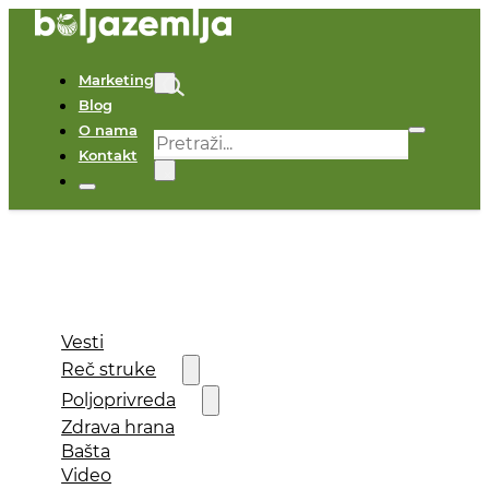
Marketing
Blog
O nama
Pretraga
Kontakt
×
Vesti
Reč struke
Poljoprivreda
Zdrava hrana
Bašta
Video