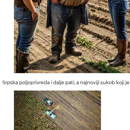
Srpska poljoprivreda i dalje pati, a najnoviji sukob koji j