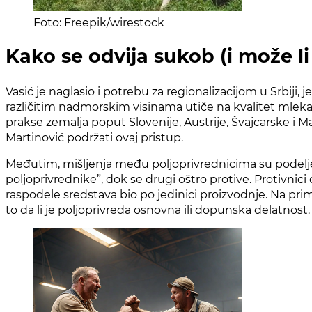
Foto: Freepik/wirestock
Kako se odvija sukob (i može li 
Vasić je naglasio i potrebu za regionalizacijom u Srbiji,
različitim nadmorskim visinama utiče na kvalitet mleka. 
prakse zemalja poput Slovenije, Austrije, Švajcarske i M
Martinović podržati ovaj pristup.
Međutim, mišljenja među poljoprivrednicima su podelje
poljoprivrednike”, dok se drugi oštro protive. Protivnic
raspodele sredstava bio po jedinici proizvodnje. Na pri
to da li je poljoprivreda osnovna ili dopunska delatnost.