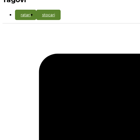
ratari
stocari