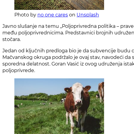
Photo by
no one cares
on
Unsplash
Javno slušanje na temu „Poljoprivredna politika – pra
među poljoprivrednicima. Predstavnici brojnih udruženja
stočara.
Jedan od ključnih predloga bio je da subvencije budu
Mačvanskog okruga podržalo je ovaj stav, navodeći da su 
sporedna delatnost. Goran Vasić iz ovog udruženja istaka
poljoprivrede.