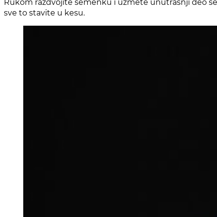
Rukom razdvojite semenku i uzmete unutrašnji deo semen
sve to stavite u kesu.