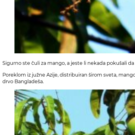
S
igurno ste čuli za mango, a jeste li nekada pokušali da
Poreklom iz južne Azije, distribuiran širom sveta, mang
drvo Bangladeša.