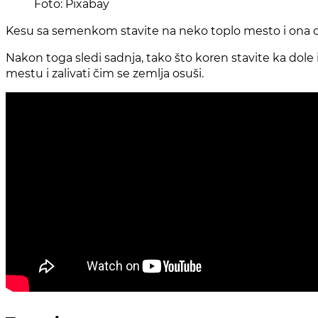
Foto: Pixabay
Kesu sa semenkom stavite na neko toplo mesto i ona ob
Nakon toga sledi sadnja, tako što koren stavite ka dole
mestu i zalivati čim se zemlja osuši.