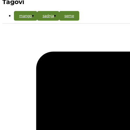
Tagovi
mango
sadnja
seme