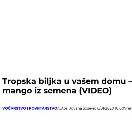
Tropska biljka u vašem domu –
mango iz semena (VIDEO)
VOĆARSTVO I POVRTARSTVO
Autor: Jovana Šošević
16/01/2020 10:00
Vrem