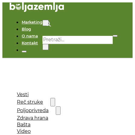
Marketing
Blog
O nama
Pretraga
Kontakt
×
Vesti
Reč struke
Poljoprivreda
Zdrava hrana
Bašta
Video