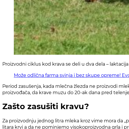
Proizvodni ciklus kod krava se deli u dva dela – laktaci
Može odlična farma svinja i bez skupe opreme! Evo
Period zasušenja, kada mlečna žlezda ne proizvodi mleko
proizvođača, da krave muzu do 20-ak dana pred telenje
Zašto zasušiti kravu?
Za proizvodnju jednog litra mleka kroz vime mora da „pro
litara krvi a da ne pominjemo visokoproizvodna grla i p