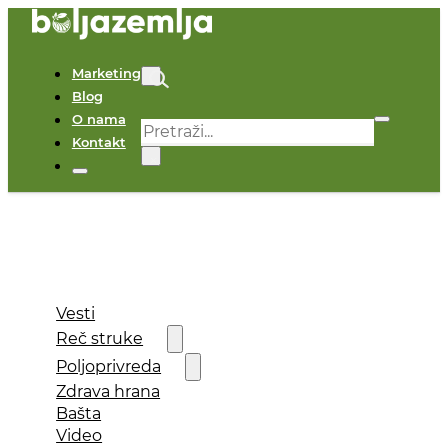
Marketing
Blog
O nama
Pretraga
Kontakt
×
Vesti
Reč struke
Poljoprivreda
Zdrava hrana
Bašta
Video