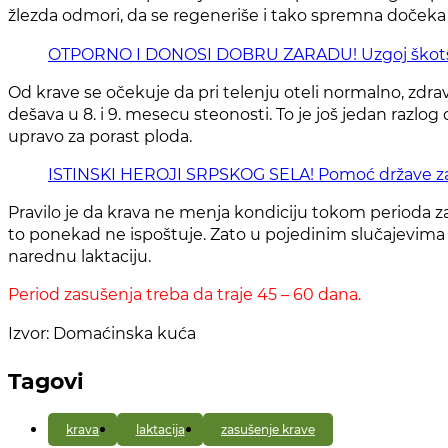
žlezda odmori, da se regeneriše i tako spremna dočeka 
OTPORNO I DONOSI DOBRU ZARADU! Uzgoj škots
Od krave se očekuje da pri telenju oteli normalno, zdrav
dešava u 8. i 9. mesecu steonosti. To je još jedan razlog
upravo za porast ploda.
ISTINSKI HEROJI SRPSKOG SELA! Pomoć države za to
Pravilo je da krava ne menja kondiciju tokom perioda za
to ponekad ne ispoštuje. Zato u pojedinim slučajevima t
narednu laktaciju.
Period zasušenja treba da traje 45 – 60 dana.
Izvor: Domaćinska kuća
Tagovi
krava
laktacija
zasušenje krave