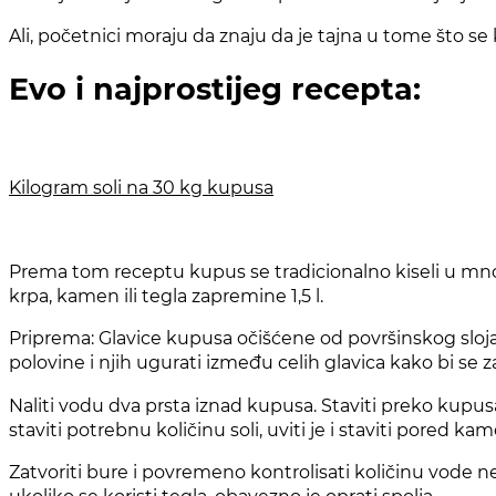
Ali, početnici moraju da znaju da je tajna u tome što se 
Evo i najprostijeg recepta:
Kilogram soli na 30 kg kupusa
Prema tom receptu kupus se tradicionalno kiseli u m
krpa, kamen ili tegla zapremine 1,5 l.
Priprema: Glavice kupusa očišćene od površinskog sloja li
polovine i njih ugurati između celih glavica kako bi se z
Naliti vodu dva prsta iznad kupusa. Staviti preko kupusa d
staviti potrebnu količinu soli, uviti je i staviti pored k
Zatvoriti bure i povremeno kontrolisati količinu vode n
ukoliko se koristi tegla, obavezno je oprati spolja.