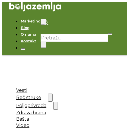
Marketing
Blog
O nama
Pretraga
Kontakt
×
Vesti
Reč struke
Poljoprivreda
Zdrava hrana
Bašta
Video