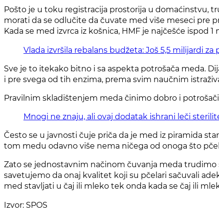
Pošto je u toku registracija prostorija u domaćinstvu, tr
morati da se odlučite da čuvate med više meseci pre pr
Kada se med izvrca iz košnica, HMF je najčešće ispod 1 
Vlada izvršila rebalans budžeta: Još 5,5 milijardi za
Sve je to itekako bitno i sa aspekta potrošača meda. Di
i pre svega od tih enzima, prema svim naučnim istraživ
Pravilnim skladištenjem meda činimo dobro i potrošači
Mnogi ne znaju, ali ovaj dodatak ishrani leči sterili
Često se u javnosti čuje priča da je med iz piramida star 
tom medu odavno više nema ničega od onoga što pčele
Zato se jednostavnim načinom čuvanja meda trudimo s
savetujemo da onaj kvalitet koji su pčelari sačuvali ad
med stavljati u čaj ili mleko tek onda kada se čaj ili m
Izvor: SPOS