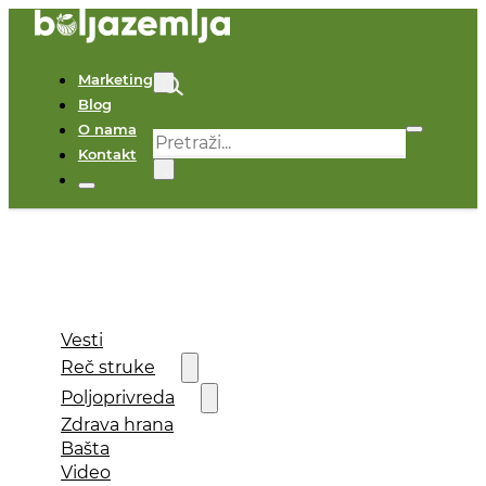
Marketing
Blog
O nama
Pretraga
Kontakt
×
Vesti
Reč struke
Poljoprivreda
Zdrava hrana
Bašta
Video