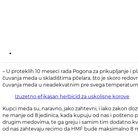
– U proteklih 10 meseci rada Pogona za prikupljanje i 
čuvanja meda u skladištima pčelara, što je skoro redo
čuvanja meda u neadekvatnim pre svega temperaturnim 
Izuzetno efikasan herbicid za uskolisne korove
Kupci meda su, naravno, jako zahtevni, i iako zakon d
ne manje od 8 jedinica, kada kupuju od nas i pošteno 
drugim medovima, te ga greju i samim tim dodatno kvar
od nas zahtevaju recimo da HMF bude maksimalno 8 mg/k