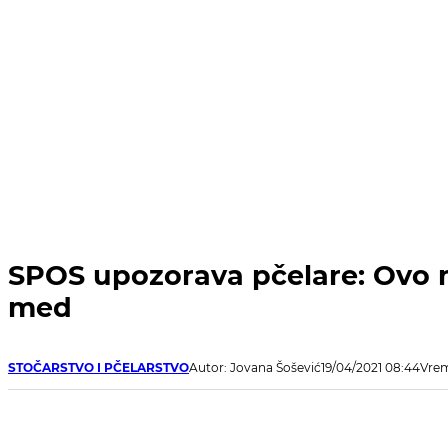
SPOS upozorava pčelare: Ovo m
med
STOČARSTVO I PČELARSTVO
Autor: Jovana Šošević
19/04/2021 08:44
Vrem