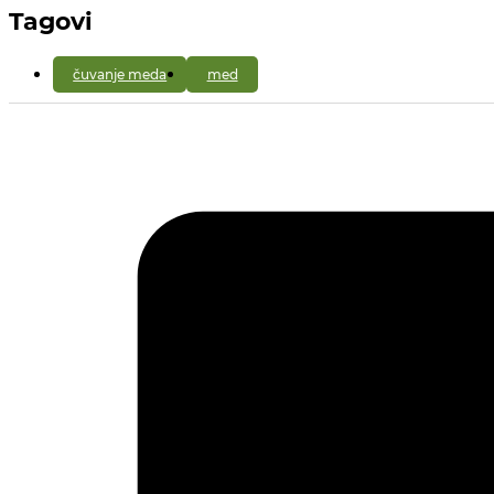
Tagovi
čuvanje meda
med