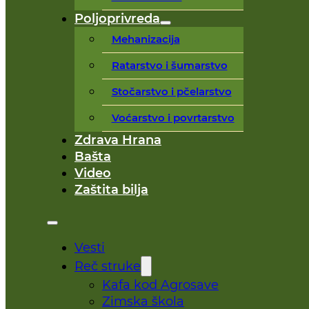
Poljoprivreda
Mehanizacija
Ratarstvo i šumarstvo
Stočarstvo i pčelarstvo
Voćarstvo i povrtarstvo
Zdrava Hrana
Bašta
Video
Zaštita bilja
Vesti
Reč struke
Kafa kod Agrosave
Zimska škola