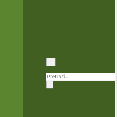
Pretraga
×