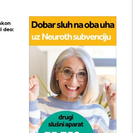
akon
i deo: