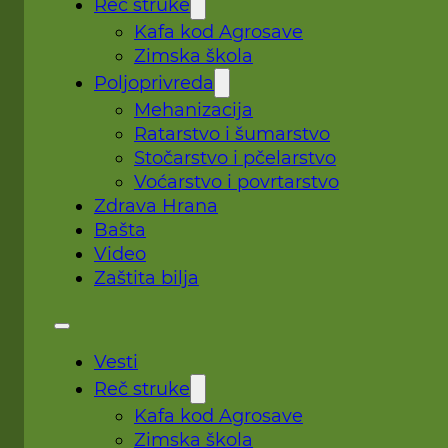
Reč struke
Kafa kod Agrosave
Zimska škola
Poljoprivreda
Mehanizacija
Ratarstvo i šumarstvo
Stočarstvo i pčelarstvo
Voćarstvo i povrtarstvo
Zdrava Hrana
Bašta
Video
Zaštita bilja
Vesti
Reč struke
Kafa kod Agrosave
Zimska škola