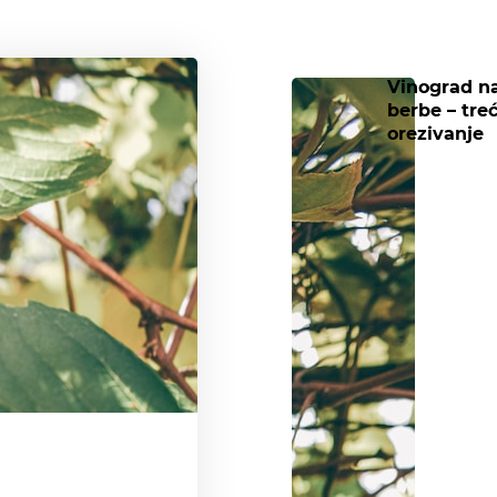
Vinograd n
berbe – treć
orezivanje