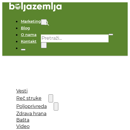
Marketing
Blog
O nama
Pretraga
Kontakt
×
Vesti
Reč struke
Poljoprivreda
Zdrava hrana
Bašta
Video