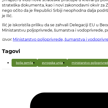
strateška dokumenta, kao i novi zakonodavni okvir za Zaj
nego očito da je Republici Srbiji neophodna dalja podrš
je Ilić.
Ilić je iskoristila priliku da se zahvali Delegaciji EU u
Ministarstvu poljoprivrede, šumarstva i vodoprivrede,
Izvor
:
Ministarstvo poljoprivrede, šumarstva i vodoprivr
Tagovi
bolja zemlja
evropska unija
ministarstvo poljoprivre