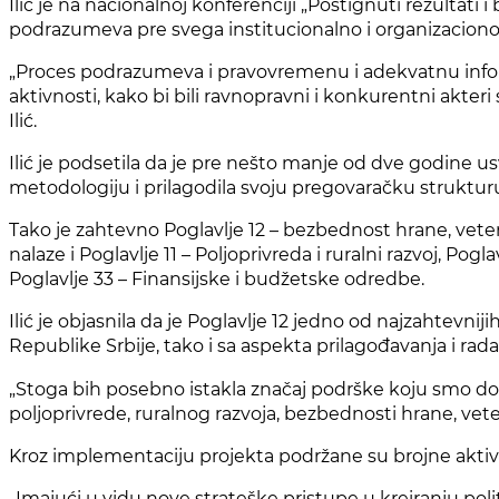
Ilić je na nacionalnoj konferenciji „Postignuti rezulta
podrazumeva pre svega institucionalno i organizaciono 
„Proces podrazumeva i pravovremenu i adekvatnu infor
aktivnosti, kako bi bili ravnopravni i konkurentni akteri
Ilić.
Ilić je podsetila da je pre nešto manje od dve godine u
metodologiju i prilagodila svoju pregovaračku strukturu,
Tako je zahtevno Poglavlje 12 – bezbednost hrane, veterin
nalaze i Poglavlje 11 – Poljoprivreda i ruralni razvoj, Pog
Poglavlje 33 – Finansijske i budžetske odredbe.
Ilić je objasnila da je Poglavlje 12 jedno od najzahtevnij
Republike Srbije, tako i sa aspekta prilagođavanja i r
„Stoga bih posebno istakla značaj podrške koju smo dob
poljoprivrede, ruralnog razvoja, bezbednosti hrane, veterin
Kroz implementaciju projekta podržane su brojne aktivno
„Imajući u vidu nove strateške pristupe u kreiranju poli