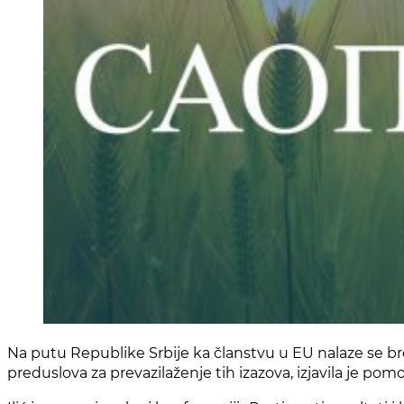
Na putu Republike Srbije ka članstvu u EU nalaze se bro
preduslova za prevazilaženje tih izazova, izjavila je po